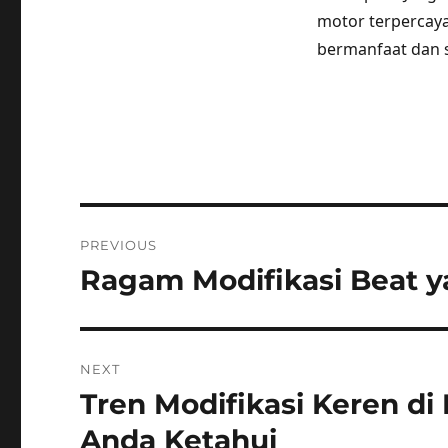
motor terpercaya
bermanfaat dan 
Post
PREVIOUS
navigation
Ragam Modifikasi Beat ya
Previous
post:
NEXT
Tren Modifikasi Keren di
Next
post:
Anda Ketahui