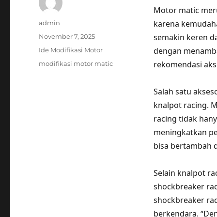
Motor matic meru
Author
karena kemudaha
admin
Posted
semakin keren da
November 7, 2025
on
Categories
dengan menambah
Ide Modifikasi Motor
Tags
rekomendasi akse
modifikasi motor matic
Salah satu akses
knalpot racing. 
racing tidak han
meningkatkan pe
bisa bertambah d
Selain knalpot r
shockbreaker rac
shockbreaker rac
berkendara. “Den