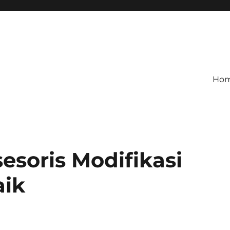
Ho
soris Modifikasi
aik