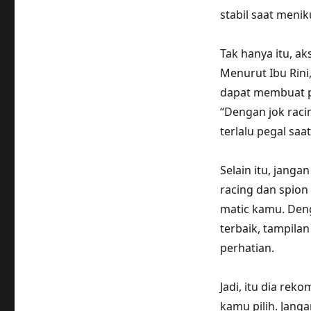
stabil saat meni
Tak hanya itu, ak
Menurut Ibu Rini
dapat membuat p
“Dengan jok raci
terlalu pegal saa
Selain itu, jang
racing dan spio
matic kamu. Den
terbaik, tampila
perhatian.
Jadi, itu dia rek
kamu pilih. Jang