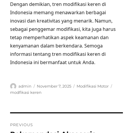
Dengan demikian, tren modifikasi keren di
Indonesia memang menawarkan berbagai
inovasi dan kreativitas yang menarik. Namun,
sebagai penggemar modifikasi, kita juga harus
tetap memperhatikan aspek keamanan dan
kenyamanan dalam berkendara. Semoga
informasi tentang tren modifikasi keren di
Indonesia ini bermanfaat untuk Anda.
Author
Posted
Categories
Tags
admin
November 7, 2025
Modifikasi Motor
on
modfikasi keren
Post
PREVIOUS
navigation