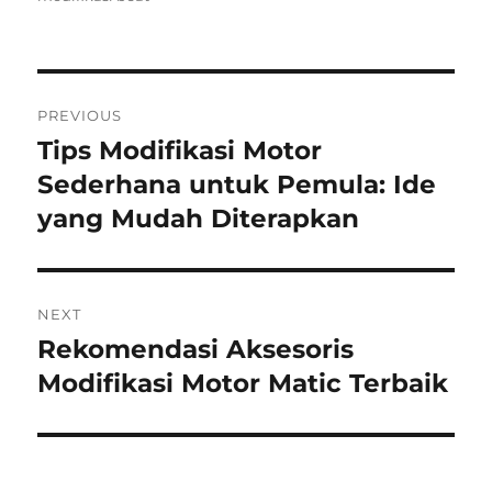
Post
PREVIOUS
navigation
Tips Modifikasi Motor
Previous
post:
Sederhana untuk Pemula: Ide
yang Mudah Diterapkan
NEXT
Rekomendasi Aksesoris
Next
post:
Modifikasi Motor Matic Terbaik