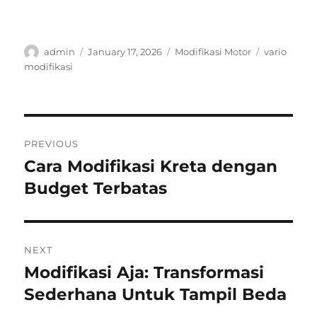
Author
Posted
Categories
Tags
admin
January 17, 2026
Modifikasi Motor
vario
on
modifikasi
Post
PREVIOUS
navigation
Cara Modifikasi Kreta dengan
Previous
post:
Budget Terbatas
NEXT
Modifikasi Aja: Transformasi
Next
post:
Sederhana Untuk Tampil Beda