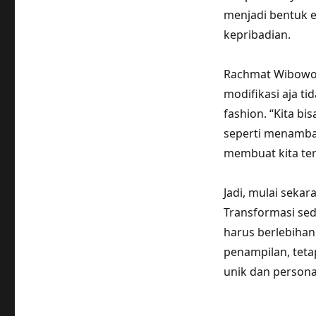
menjadi bentuk e
kepribadian.
Rachmat Wibowo,
modifikasi aja ti
fashion. “Kita b
seperti menambah
membuat kita terl
Jadi, mulai seka
Transformasi sed
harus berlebihan
penampilan, teta
unik dan personal