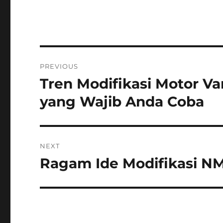
Post
PREVIOUS
navigation
Tren Modifikasi Motor Var
Previous
post:
yang Wajib Anda Coba
NEXT
Ragam Ide Modifikasi N
Next
post: