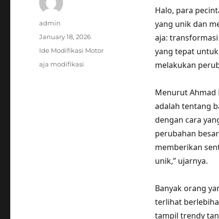
Halo, para pecin
Author
yang unik dan me
admin
Posted
aja: transformasi
January 18, 2026
on
Categories
yang tepat untuk
Ide Modifikasi Motor
Tags
melakukan peruba
aja modifikasi
Menurut Ahmad Pu
adalah tentang 
dengan cara yan
perubahan besar
memberikan sent
unik,” ujarnya.
Banyak orang ya
terlihat berlebih
tampil trendy tan