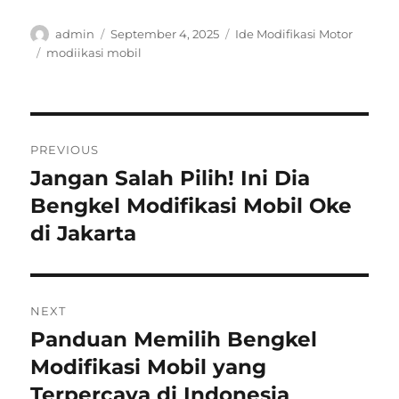
Author
Posted
Categories
admin
September 4, 2025
Ide Modifikasi Motor
on
Tags
modiikasi mobil
Post
PREVIOUS
navigation
Jangan Salah Pilih! Ini Dia
Previous
post:
Bengkel Modifikasi Mobil Oke
di Jakarta
NEXT
Panduan Memilih Bengkel
Next
post:
Modifikasi Mobil yang
Terpercaya di Indonesia