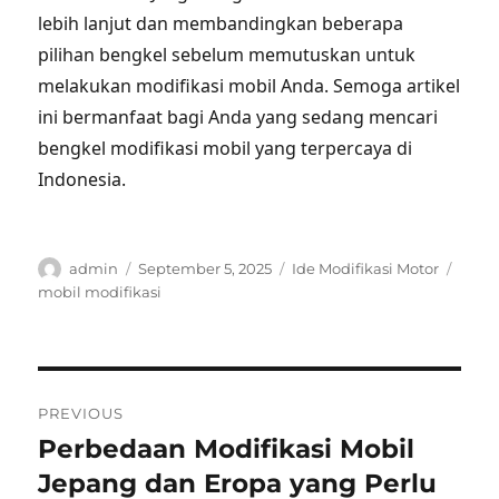
lebih lanjut dan membandingkan beberapa
pilihan bengkel sebelum memutuskan untuk
melakukan modifikasi mobil Anda. Semoga artikel
ini bermanfaat bagi Anda yang sedang mencari
bengkel modifikasi mobil yang terpercaya di
Indonesia.
Author
Posted
Categories
Tags
admin
September 5, 2025
Ide Modifikasi Motor
on
mobil modifikasi
Post
PREVIOUS
navigation
Perbedaan Modifikasi Mobil
Previous
post:
Jepang dan Eropa yang Perlu