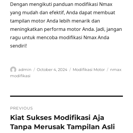
Dengan mengikuti panduan modifikasi Nmax
yang mudah dan efektif, Anda dapat membuat
tampilan motor Anda lebih menarik dan
meningkatkan performa motor Anda. Jadi, jangan
ragu untuk mencoba modifikasi Nmax Anda
sendiri!
Author
Posted
Categories
Tags
admin
October 4, 2024
Modifikasi Motor
nmax
on
modifikasi
Post
PREVIOUS
navigation
Kiat Sukses Modifikasi Aja
Previous
post:
Tanpa Merusak Tampilan Asli