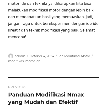
motor ide dan tekniknya, diharapkan kita bisa
melakukan modifikasi motor dengan lebih baik
dan mendapatkan hasil yang memuaskan. Jadi,
jangan ragu untuk bereksperimen dengan ide-ide
kreatif dan teknik modifikasi yang baik. Selamat
mencoba!
Author
Posted
Categories
Tags
admin
October 4, 2024
Ide Modifikasi Motor
on
modifikasi motor ide
Post
PREVIOUS
navigation
Panduan Modifikasi Nmax
Previous
post:
yang Mudah dan Efektif