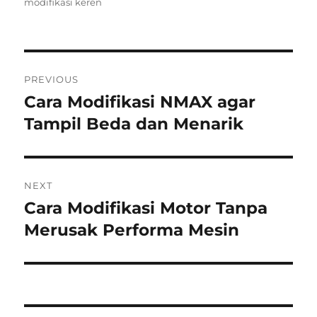
on
modifikasi keren
Post
PREVIOUS
navigation
Cara Modifikasi NMAX agar
Previous
post:
Tampil Beda dan Menarik
NEXT
Cara Modifikasi Motor Tanpa
Next
post:
Merusak Performa Mesin