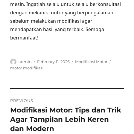
mesin. Ingatlah selalu untuk selalu berkonsultasi
dengan mekanik motor yang berpengalaman
sebelum melakukan modifikasi agar
mendapatkan hasil yang terbaik. Semoga
bermanfaat!
Author
Posted
Categories
Tags
admin
February 11, 2026
Modifikasi Motor
on
motor modifikasi
Post
PREVIOUS
navigation
Modifikasi Motor: Tips dan Trik
Previous
post:
Agar Tampilan Lebih Keren
dan Modern