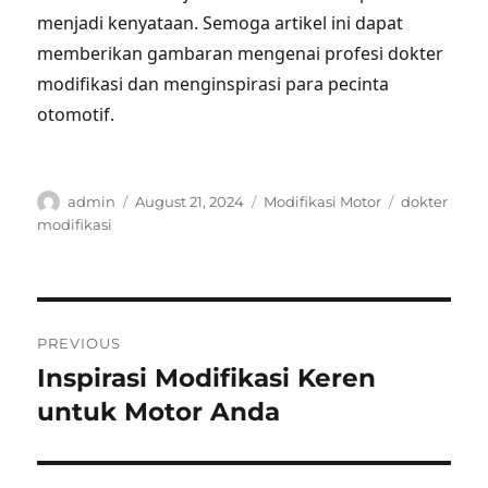
menjadi kenyataan. Semoga artikel ini dapat
memberikan gambaran mengenai profesi dokter
modifikasi dan menginspirasi para pecinta
otomotif.
Author
Posted
Categories
Tags
admin
August 21, 2024
Modifikasi Motor
dokter
on
modifikasi
Post
PREVIOUS
navigation
Inspirasi Modifikasi Keren
Previous
post:
untuk Motor Anda