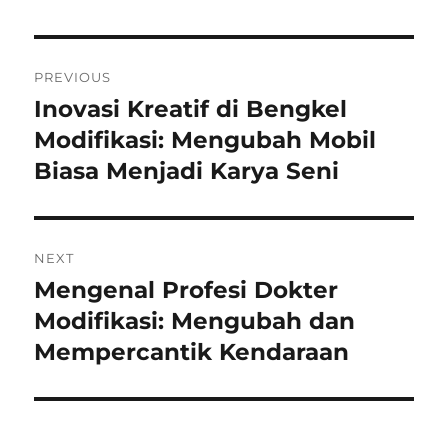
Post
PREVIOUS
navigation
Inovasi Kreatif di Bengkel
Previous
post:
Modifikasi: Mengubah Mobil
Biasa Menjadi Karya Seni
NEXT
Mengenal Profesi Dokter
Next
post:
Modifikasi: Mengubah dan
Mempercantik Kendaraan