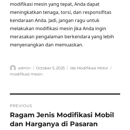
modifikasi mesin yang tepat, Anda dapat
meningkatkan tenaga, torsi, dan responsifitas
kendaraan Anda. Jadi, jangan ragu untuk
melakukan modifikasi mesin jika Anda ingin
merasakan pengalaman berkendara yang lebih
menyenangkan dan memuaskan.
Author
Posted
Categories
Tags
admin
October 5, 2025
Ide Modifikasi Motor
on
modifikasi mesin
Post
PREVIOUS
navigation
Ragam Jenis Modifikasi Mobil
Previous
post:
dan Harganya di Pasaran