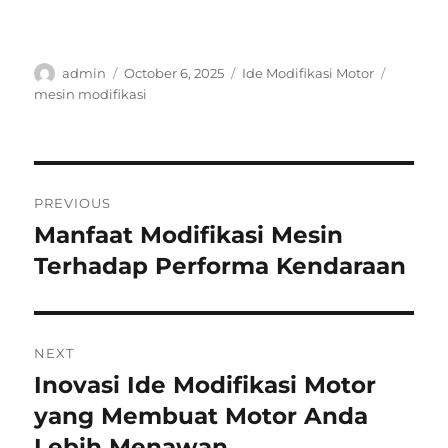
Author
Posted
Categories
Tags
admin
October 6, 2025
Ide Modifikasi Motor
on
mesin modifikasi
Post
PREVIOUS
navigation
Manfaat Modifikasi Mesin
Previous
post:
Terhadap Performa Kendaraan
NEXT
Inovasi Ide Modifikasi Motor
Next
post:
yang Membuat Motor Anda
Lebih Menawan