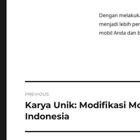
Dengan melakuka
menjadi lebih pe
mobil Anda dan b
Post
PREVIOUS
navigation
Karya Unik: Modifikasi 
Previous
post:
Indonesia