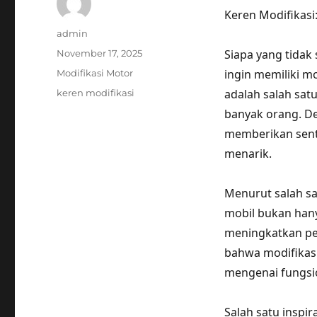
Keren Modifikasi
Author
admin
Posted
Siapa yang tidak
November 17, 2025
on
Categories
ingin memiliki mo
Modifikasi Motor
Tags
adalah salah sat
keren modifikasi
banyak orang. D
memberikan sent
menarik.
Menurut salah sa
mobil bukan hany
meningkatkan pe
bahwa modifikasi
mengenai fungsio
Salah satu inspi