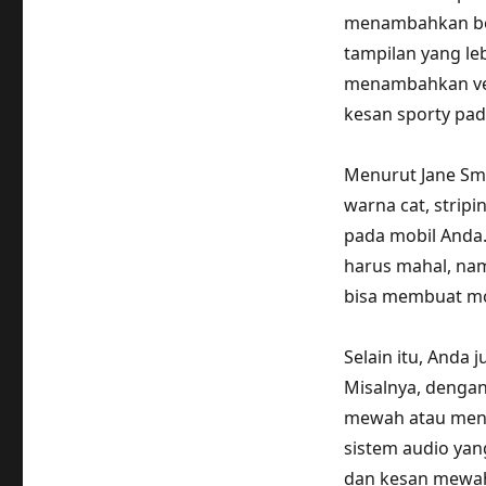
menambahkan bod
tampilan yang leb
menambahkan vel
kesan sporty pad
Menurut Jane Smit
warna cat, strip
pada mobil Anda.
harus mahal, nam
bisa membuat mob
Selain itu, Anda 
Misalnya, denga
mewah atau menam
sistem audio yan
dan kesan mewah