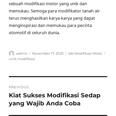
sebuah modifikasi motor yang unik dan
memukau. Semoga para modifikator tanah air
terus menghasilkan karya-karya yang dapat
menginspirasi dan memukau para pecinta
otomotif di seluruh dunia.
Author
Posted
Categories
Tags
admin
November 17, 2025
Ide Modifikasi Motor
on
unik modifikasi
Post
PREVIOUS
navigation
Kiat Sukses Modifikasi Sedap
Previous
post:
yang Wajib Anda Coba