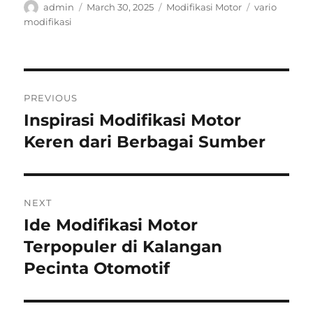
Author
Posted
Categories
Tags
admin
March 30, 2025
Modifikasi Motor
vario
on
modifikasi
Post
PREVIOUS
navigation
Inspirasi Modifikasi Motor
Previous
post:
Keren dari Berbagai Sumber
NEXT
Ide Modifikasi Motor
Next
post:
Terpopuler di Kalangan
Pecinta Otomotif