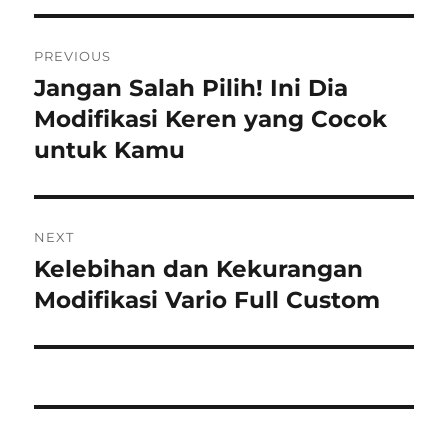
Post
PREVIOUS
navigation
Jangan Salah Pilih! Ini Dia
Previous
post:
Modifikasi Keren yang Cocok
untuk Kamu
NEXT
Kelebihan dan Kekurangan
Next
post:
Modifikasi Vario Full Custom