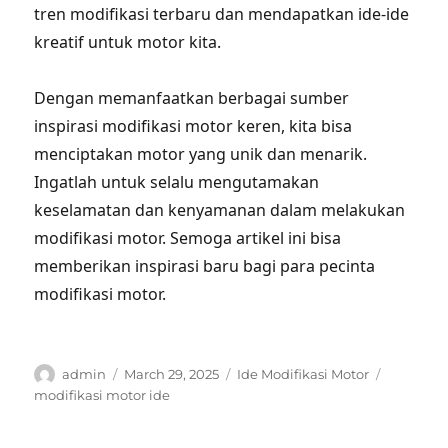
tren modifikasi terbaru dan mendapatkan ide-ide
kreatif untuk motor kita.
Dengan memanfaatkan berbagai sumber
inspirasi modifikasi motor keren, kita bisa
menciptakan motor yang unik dan menarik.
Ingatlah untuk selalu mengutamakan
keselamatan dan kenyamanan dalam melakukan
modifikasi motor. Semoga artikel ini bisa
memberikan inspirasi baru bagi para pecinta
modifikasi motor.
Author
Posted
Categories
Tags
admin
March 29, 2025
Ide Modifikasi Motor
on
modifikasi motor ide