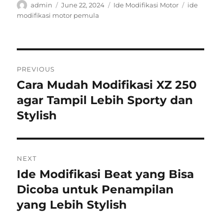
Author
Posted
Categories
Tags
admin
June 22, 2024
Ide Modifikasi Motor
ide
on
modifikasi motor pemula
Post
PREVIOUS
navigation
Cara Mudah Modifikasi XZ 250
Previous
post:
agar Tampil Lebih Sporty dan
Stylish
NEXT
Ide Modifikasi Beat yang Bisa
Next
post:
Dicoba untuk Penampilan
yang Lebih Stylish