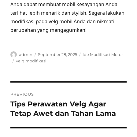
Anda dapat membuat mobil kesayangan Anda
terlihat lebih menarik dan stylish. Segera lakukan
modifikasi pada velg mobil Anda dan nikmati
perubahan yang mengagumkan!
Author
Posted
Categories
admin
September 28, 2025
Ide Modifikasi Motor
on
Tags
velg modifikasi
Post
PREVIOUS
navigation
Tips Perawatan Velg Agar
Previous
post:
Tetap Awet dan Tahan Lama