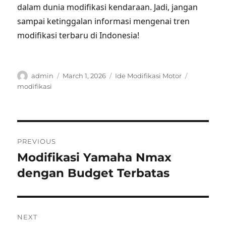
dalam dunia modifikasi kendaraan. Jadi, jangan
sampai ketinggalan informasi mengenai tren
modifikasi terbaru di Indonesia!
Author
Posted
Categories
Tags
admin
March 1, 2026
Ide Modifikasi Motor
on
modifikasi
Post
PREVIOUS
navigation
Modifikasi Yamaha Nmax
Previous
post:
dengan Budget Terbatas
NEXT