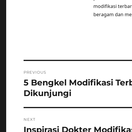
modifikasi terba
beragam dan mena
Post
PREVIOUS
navigation
5 Bengkel Modifikasi Ter
Previous
post:
Dikunjungi
NEXT
Inspirasi Dokter Modifik
Next