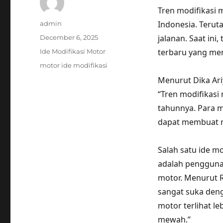
Tren modifikasi
Author
Indonesia. Terut
admin
Posted
jalanan. Saat in
December 6, 2025
on
Categories
terbaru yang men
Ide Modifikasi Motor
Tags
motor ide modifikasi
Menurut Dika Ari
“Tren modifikasi
tahunnya. Para m
dapat membuat m
Salah satu ide m
adalah pengguna
motor. Menurut R
sangat suka den
motor terlihat l
mewah.”