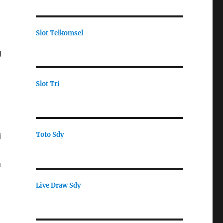
Slot Telkomsel
g
Slot Tri
Toto Sdy
i
n
Live Draw Sdy