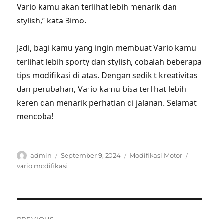
Vario kamu akan terlihat lebih menarik dan
stylish,” kata Bimo.
Jadi, bagi kamu yang ingin membuat Vario kamu
terlihat lebih sporty dan stylish, cobalah beberapa
tips modifikasi di atas. Dengan sedikit kreativitas
dan perubahan, Vario kamu bisa terlihat lebih
keren dan menarik perhatian di jalanan. Selamat
mencoba!
Author
Posted
Categories
Tags
admin
September 9, 2024
Modifikasi Motor
on
vario modifikasi
Post