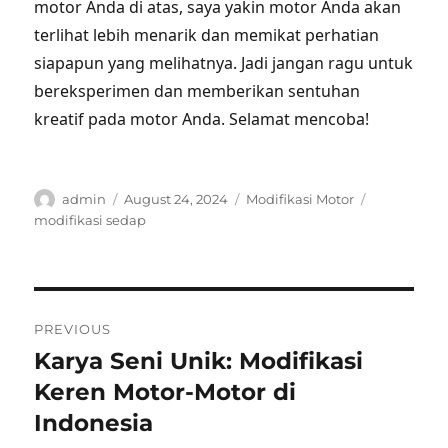
motor Anda di atas, saya yakin motor Anda akan
terlihat lebih menarik dan memikat perhatian
siapapun yang melihatnya. Jadi jangan ragu untuk
bereksperimen dan memberikan sentuhan
kreatif pada motor Anda. Selamat mencoba!
Author
Posted
Categories
Tags
admin
August 24, 2024
Modifikasi Motor
on
modifikasi sedap
Post
PREVIOUS
navigation
Karya Seni Unik: Modifikasi
Previous
post:
Keren Motor-Motor di
Indonesia