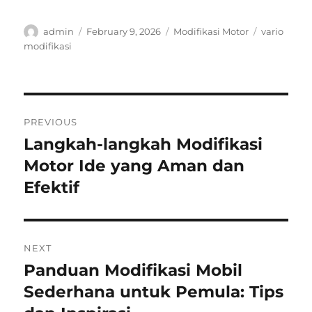
Author
Posted
Categories
Tags
admin
February 9, 2026
Modifikasi Motor
vario
on
modifikasi
Post
PREVIOUS
navigation
Langkah-langkah Modifikasi
Previous
post:
Motor Ide yang Aman dan
Efektif
NEXT
Panduan Modifikasi Mobil
Next
post:
Sederhana untuk Pemula: Tips