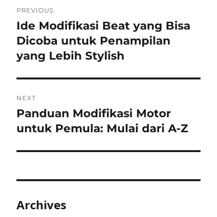
Post
PREVIOUS
navigation
Ide Modifikasi Beat yang Bisa
Previous
post:
Dicoba untuk Penampilan
yang Lebih Stylish
NEXT
Panduan Modifikasi Motor
Next
post:
untuk Pemula: Mulai dari A-Z
Archives