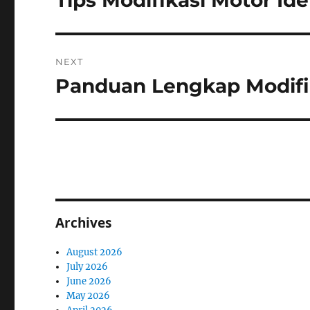
Tips Modifikasi Motor Id
post:
NEXT
Panduan Lengkap Modifi
Next
post:
Archives
August 2026
July 2026
June 2026
May 2026