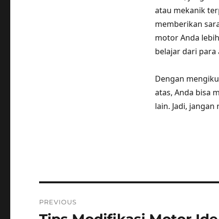
atau mekanik te
memberikan sara
motor Anda lebih
belajar dari para 
Dengan mengikuti
atas, Anda bisa 
lain. Jadi, jang
Post
PREVIOUS
navigation
Previous