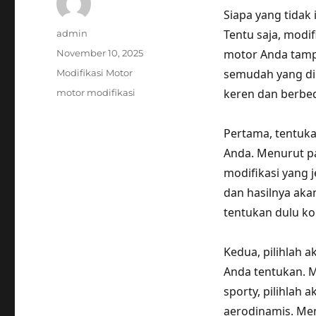
Siapa yang tidak
Author
Tentu saja, modi
admin
Posted
motor Anda tampi
November 10, 2025
on
Categories
semudah yang dib
Modifikasi Motor
Tags
keren dan berbed
motor modifikasi
Pertama, tentuka
Anda. Menurut pa
modifikasi yang 
dan hasilnya aka
tentukan dulu ko
Kedua, pilihlah 
Anda tentukan. M
sporty, pilihlah a
aerodinamis. Men