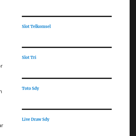
Slot Telkomsel
a
Slot Tri
or
Toto Sdy
n
Live Draw Sdy
ar