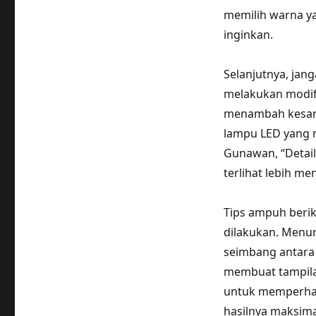
memilih warna y
inginkan.
Selanjutnya, jang
melakukan modifi
menambah kesan s
lampu LED yang m
Gunawan, “Detail
terlihat lebih me
Tips ampuh berik
dilakukan. Menur
seimbang antara
membuat tampilan
untuk memperhat
hasilnya maksima