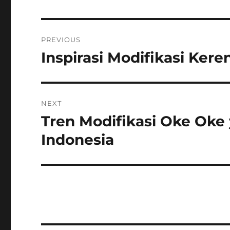
Post
PREVIOUS
navigation
Inspirasi Modifikasi Kere
Previous
post:
NEXT
Tren Modifikasi Oke Oke
Next
post:
Indonesia