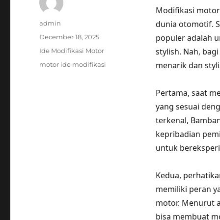
Modifikasi motor
Author
dunia otomotif. 
admin
Posted
populer adalah 
December 18, 2025
on
Categories
stylish. Nah, ba
Ide Modifikasi Motor
Tags
menarik dan styl
motor ide modifikasi
Pertama, saat me
yang sesuai deng
terkenal, Bamban
kepribadian pemil
untuk bereksperi
Kedua, perhatik
memiliki peran y
motor. Menurut a
bisa membuat moto