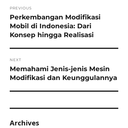
Post
PREVIOUS
navigation
Perkembangan Modifikasi
Previous
post:
Mobil di Indonesia: Dari
Konsep hingga Realisasi
NEXT
Memahami Jenis-jenis Mesin
Next
post:
Modifikasi dan Keunggulannya
Archives