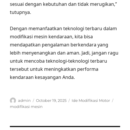
sesuai dengan kebutuhan dan tidak merugikan,”
tutupnya.
Dengan memanfaatkan teknologi terbaru dalam
modifikasi mesin kendaraan, kita bisa
mendapatkan pengalaman berkendara yang
lebih menyenangkan dan aman. Jadi, jangan ragu
untuk mencoba teknologi-teknologi terbaru
tersebut untuk meningkatkan performa
kendaraan kesayangan Anda.
Author
Posted
Categories
Tags
admin
October 19, 2025
Ide Modifikasi Motor
on
modifikasi mesin