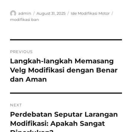
Author
Posted
Categories
Tags
admin
August 31, 2025
Ide Modifikasi Motor
on
modifikasi ban
Post
PREVIOUS
navigation
Langkah-langkah Memasang
Previous
post:
Velg Modifikasi dengan Benar
dan Aman
NEXT
Perdebatan Seputar Larangan
Next
post:
Modifikasi: Apakah Sangat