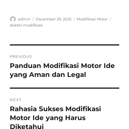
Author
Posted
Categories
Tags
admin
December 29, 2025
Modifikasi Motor
on
dokter modifikasi
Post
PREVIOUS
navigation
Panduan Modifikasi Motor Ide
Previous
post:
yang Aman dan Legal
NEXT
Rahasia Sukses Modifikasi
Next
post:
Motor Ide yang Harus
Diketahui