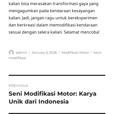
kalian bisa merasakan transformasi gaya yang
mengagumkan pada kendaraan kesayangan
kalian. Jadi, jangan ragu untuk bereksperimen
dan berkreasi dalam memodifikasi kendaraan
sesuai dengan selera kalian. Selamat mencoba!
Author
Posted
Categories
Tags
admin
January 5, 2026
Modifikasi Motor
kece
on
modifikasi
Post
PREVIOUS
navigation
Seni Modifikasi Motor: Karya
Previous
post:
Unik dari Indonesia