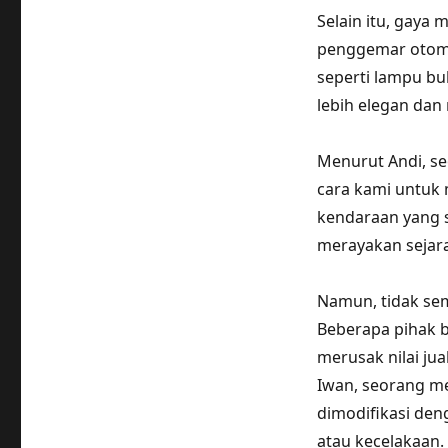
Selain itu, gaya 
penggemar otomo
seperti lampu bula
lebih elegan da
Menurut Andi, seo
cara kami untuk 
kendaraan yang s
merayakan sejara
Namun, tidak sem
Beberapa pihak 
merusak nilai j
Iwan, seorang me
dimodifikasi den
atau kecelakaan.