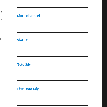
ik
Slot Telkomsel
at
h
Slot Tri
Toto Sdy
Live Draw Sdy