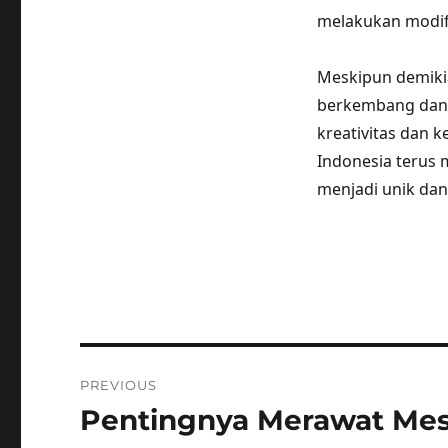
melakukan modifi
Meskipun demikia
berkembang dan m
kreativitas dan 
Indonesia terus
menjadi unik dan
Post
PREVIOUS
navigation
Pentingnya Merawat Mesi
Previous
post: