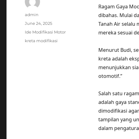
Ragam Gaya Modif
Author
dibahas. Mulai da
admin
Posted
Tanah Air selal
June 24, 2025
on
Categories
mereka sesuai de
Ide Modifikasi Motor
Tags
kreta modifikasi
Menurut Budi, seo
kreta adalah ekspr
menunjukkan siap
otomotif.”
Salah satu ragam
adalah gaya stan
dimodifikasi aga
tampilan yang u
dalam pengaturan