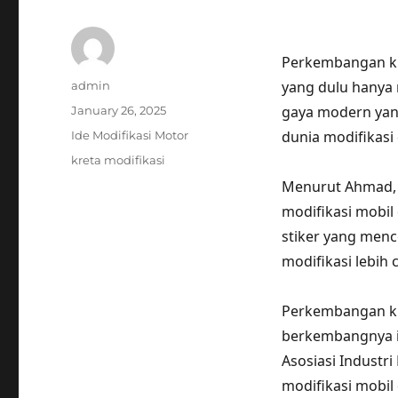
Perkembangan kre
Author
yang dulu hanya 
admin
Posted
gaya modern yan
January 26, 2025
on
Categories
dunia modifikasi 
Ide Modifikasi Motor
Tags
kreta modifikasi
Menurut Ahmad, s
modifikasi mobil 
stiker yang menc
modifikasi lebih
Perkembangan kre
berkembangnya in
Asosiasi Industri
modifikasi mobil 