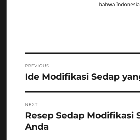
bahwa Indonesia 
Post
PREVIOUS
navigation
Ide Modifikasi Sedap yan
Previous
post:
NEXT
Resep Sedap Modifikasi S
Next
post:
Anda