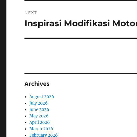
NEXT
Inspirasi Modifikasi Moto
Next
post:
Archives
August 2026
July 2026
June 2026
May 2026
April 2026
March 2026
February 2026