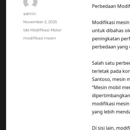
Perbedaan Modif
Author
admin
Posted
Modifikasi mesin
November 2, 2025
on
Categories
untuk dibahas ol
Ide Modifikasi Motor
Tags
peningkatan per
modifikasi mesin
perbedaan yang c
Salah satu perbe
terletak pada ko
Santoso, mesin 
“Mesin mobil mem
dipertimbangkan 
modifikasi mesi
yang lebih menda
Di sisi lain, mo