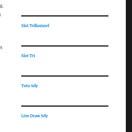
l.
k
Slot Telkomsel
an
Slot Tri
Toto Sdy
Live Draw Sdy