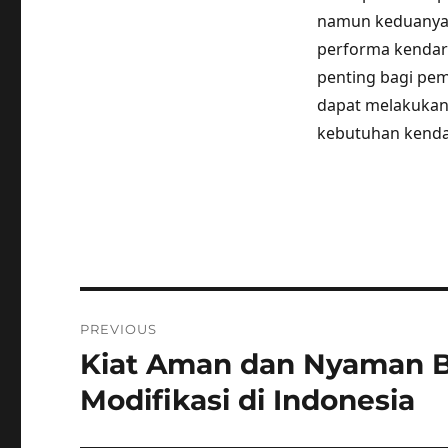
namun keduanya 
performa kendara
penting bagi pe
dapat melakukan
kebutuhan kenda
Post
PREVIOUS
navigation
Kiat Aman dan Nyaman B
Previous
post:
Modifikasi di Indonesia