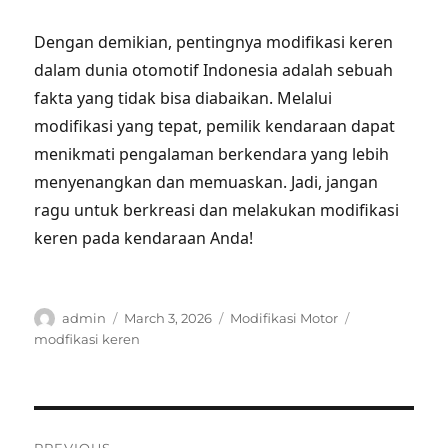
Dengan demikian, pentingnya modifikasi keren
dalam dunia otomotif Indonesia adalah sebuah
fakta yang tidak bisa diabaikan. Melalui
modifikasi yang tepat, pemilik kendaraan dapat
menikmati pengalaman berkendara yang lebih
menyenangkan dan memuaskan. Jadi, jangan
ragu untuk berkreasi dan melakukan modifikasi
keren pada kendaraan Anda!
Author
Posted
Categories
Tags
admin
March 3, 2026
Modifikasi Motor
on
modfikasi keren
Post