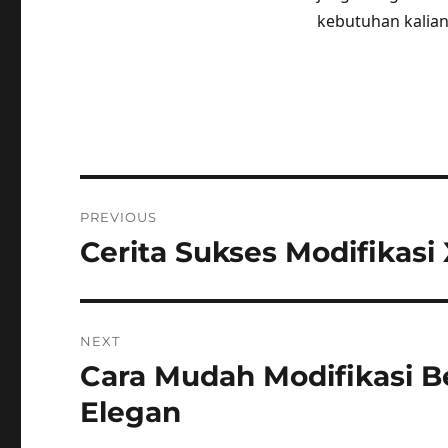
kebutuhan kalia
Post
PREVIOUS
navigation
Cerita Sukses Modifikas
Previous
post:
NEXT
Cara Mudah Modifikasi B
Next
post:
Elegan