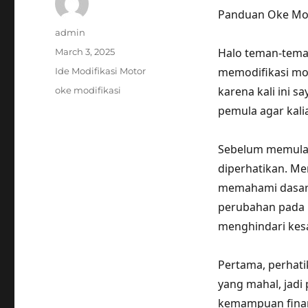
Panduan Oke Mod
Author
admin
Posted
Halo teman-teman
March 3, 2025
on
Categories
memodifikasi mob
Ide Modifikasi Motor
Tags
karena kali ini 
oke modifikasi
pemula agar kali
Sebelum memulai 
diperhatikan. Me
memahami dasar-
perubahan pada 
menghindari kesa
Pertama, perhatik
yang mahal, jad
kemampuan finan