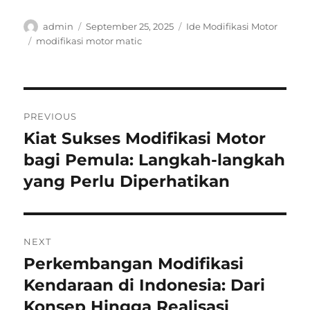
Author
Posted
Categories
admin
September 25, 2025
Ide Modifikasi Motor
on
Tags
modifikasi motor matic
Post
PREVIOUS
navigation
Kiat Sukses Modifikasi Motor
Previous
post:
bagi Pemula: Langkah-langkah
yang Perlu Diperhatikan
NEXT
Perkembangan Modifikasi
Next
post:
Kendaraan di Indonesia: Dari
Konsep Hingga Realisasi