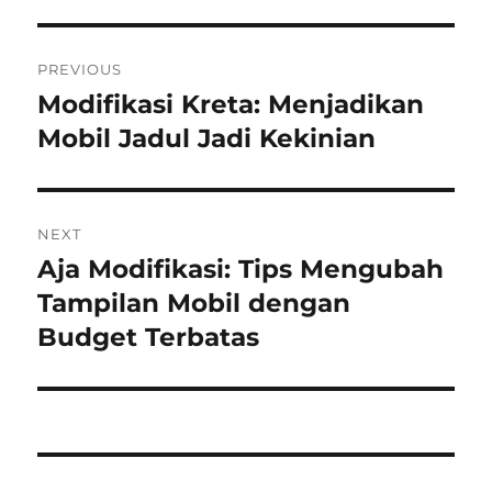
Post
PREVIOUS
navigation
Modifikasi Kreta: Menjadikan
Previous
post:
Mobil Jadul Jadi Kekinian
NEXT
Aja Modifikasi: Tips Mengubah
Next
post:
Tampilan Mobil dengan
Budget Terbatas