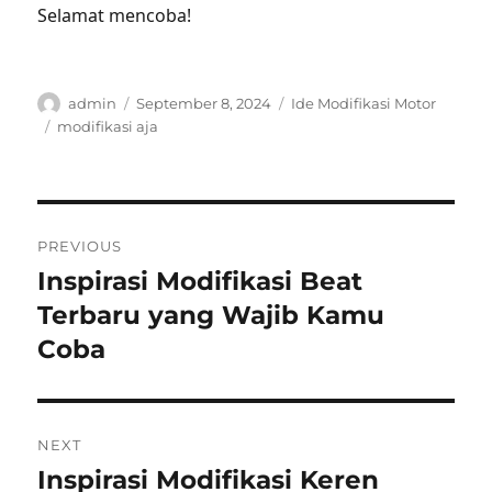
Selamat mencoba!
Author
Posted
Categories
admin
September 8, 2024
Ide Modifikasi Motor
on
Tags
modifikasi aja
Post
PREVIOUS
navigation
Inspirasi Modifikasi Beat
Previous
post:
Terbaru yang Wajib Kamu
Coba
NEXT
Inspirasi Modifikasi Keren
Next