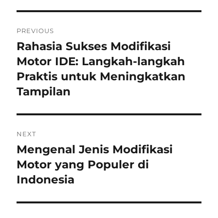
Post
PREVIOUS
navigation
Rahasia Sukses Modifikasi
Previous
post:
Motor IDE: Langkah-langkah
Praktis untuk Meningkatkan
Tampilan
NEXT
Mengenal Jenis Modifikasi
Next
post:
Motor yang Populer di
Indonesia