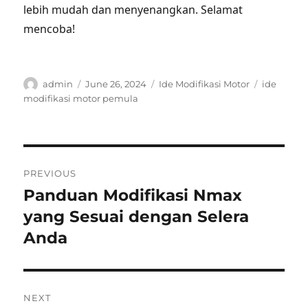
lebih mudah dan menyenangkan. Selamat
mencoba!
Author
Posted
Categories
Tags
admin
June 26, 2024
Ide Modifikasi Motor
ide
on
modifikasi motor pemula
Post
PREVIOUS
navigation
Panduan Modifikasi Nmax
Previous
post:
yang Sesuai dengan Selera
Anda
NEXT