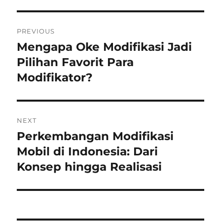
Post
PREVIOUS
navigation
Mengapa Oke Modifikasi Jadi
Previous
post:
Pilihan Favorit Para
Modifikator?
NEXT
Perkembangan Modifikasi
Next
post:
Mobil di Indonesia: Dari
Konsep hingga Realisasi