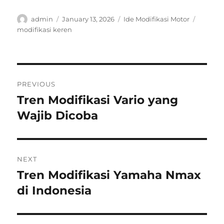
Author
Posted
Categories
Tags
admin
January 13, 2026
Ide Modifikasi Motor
on
modifikasi keren
Post
PREVIOUS
navigation
Tren Modifikasi Vario yang
Previous
post:
Wajib Dicoba
NEXT
Tren Modifikasi Yamaha Nmax
Next
post:
di Indonesia