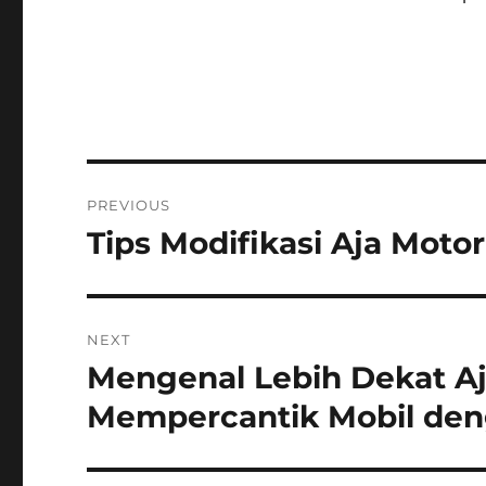
Post
PREVIOUS
navigation
Tips Modifikasi Aja Moto
Previous
post:
NEXT
Mengenal Lebih Dekat Aja
Next
post:
Mempercantik Mobil den