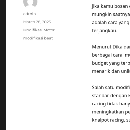
Jika kamu bosan 
Author
mungkin saatnya
admin
Posted
adalah cara yan
March 28, 2025
on
Categories
terjangkau.
Modifikasi Motor
Tags
modifikasi beat
Menurut Dika dar
berbagai cara, m
budget yang terba
menarik dan unik,
Salah satu modif
standar dengan k
racing tidak han
meningkatkan pe
knalpot racing, s