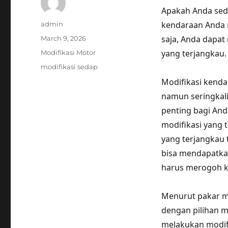
Apakah Anda sed
Author
kendaraan Anda 
admin
Posted
saja, Anda dapat
March 9, 2026
on
Categories
yang terjangkau.
Modifikasi Motor
Tags
modifikasi sedap
Modifikasi kend
namun seringkali 
penting bagi An
modifikasi yang 
yang terjangkau 
bisa mendapatkan
harus merogoh ko
Menurut pakar m
dengan pilihan m
melakukan modifi