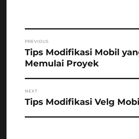
Post
PREVIOUS
navigation
Tips Modifikasi Mobil y
Previous
post:
Memulai Proyek
NEXT
Tips Modifikasi Velg Mob
Next
post: