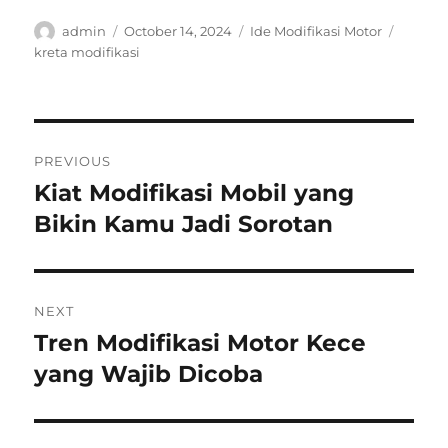
Author
Posted
Categories
Tags
admin
October 14, 2024
Ide Modifikasi Motor
on
kreta modifikasi
Post
PREVIOUS
navigation
Kiat Modifikasi Mobil yang
Previous
post:
Bikin Kamu Jadi Sorotan
NEXT
Tren Modifikasi Motor Kece
Next
post:
yang Wajib Dicoba