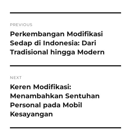
Post
PREVIOUS
navigation
Perkembangan Modifikasi
Previous
post:
Sedap di Indonesia: Dari
Tradisional hingga Modern
NEXT
Keren Modifikasi:
Next
post:
Menambahkan Sentuhan
Personal pada Mobil
Kesayangan