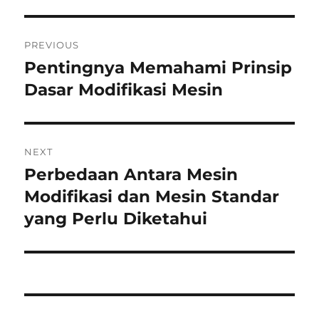
Post
PREVIOUS
navigation
Pentingnya Memahami Prinsip
Previous
post:
Dasar Modifikasi Mesin
NEXT
Perbedaan Antara Mesin
Next
post:
Modifikasi dan Mesin Standar
yang Perlu Diketahui